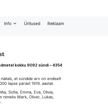
Info
Üritused
Reklaam
st
andmetel kokku 9092 sündi – 4354
 näitab, et sündide arv on endiselt
000 lapse pärast 1919. aastat.
ia, Sofia, Emma, Eva, Olivia,
im nimeks Mark, Oliver, Lukas,
s.