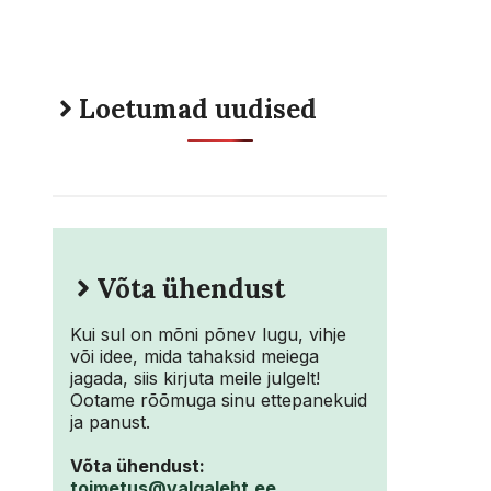
Loetumad uudised
Võta ühendust
Kui sul on mõni põnev lugu, vihje
või idee, mida tahaksid meiega
jagada, siis kirjuta meile julgelt!
Ootame rõõmuga sinu ettepanekuid
ja panust.
Võta ühendust:
toimetus@valgaleht.ee