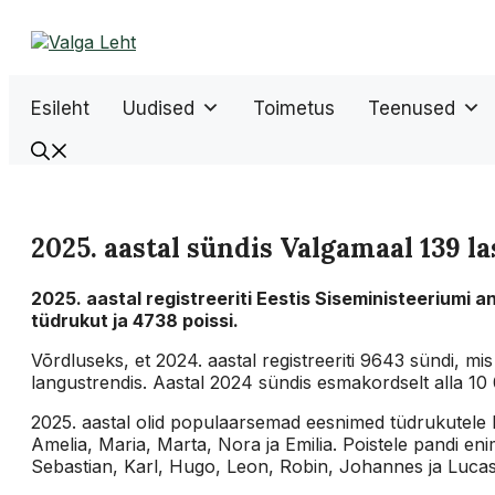
Liigu
sisu
juurde
Esileht
Uudised
Toimetus
Teenused
2025. aastal sündis Valgamaal 139 la
2025. aastal registreeriti Eestis Siseministeeriumi 
tüdrukut ja 4738 poissi.
Võrdluseks, et 2024. aastal registreeriti 9643 sündi, mis
langustrendis. Aastal 2024 sündis esmakordselt alla 10 
2025. aastal olid populaarsemad eesnimed tüdrukutele M
Amelia, Maria, Marta, Nora ja Emilia. Poistele pandi en
Sebastian, Karl, Hugo, Leon, Robin, Johannes ja Luca