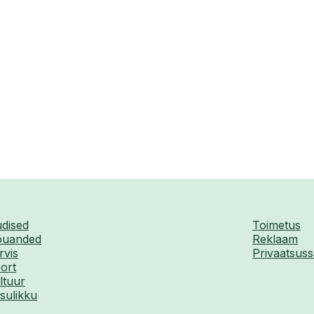
dised
Toimetus
uanded
Reklaam
rvis
Privaatsuss
ort
ltuur
sulikku