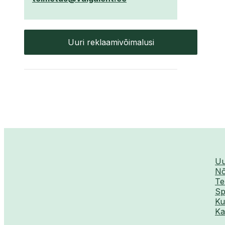
Uuri reklaamivõimalusi
Uu
Nõ
Te
Sp
Ku
Ka