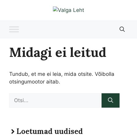
Liigu
sisu
juurde
Midagi ei leitud
Tundub, et me ei leia, mida otsite. Võibolla
otsingumootor aitab.
Otsi:
Loetumad uudised