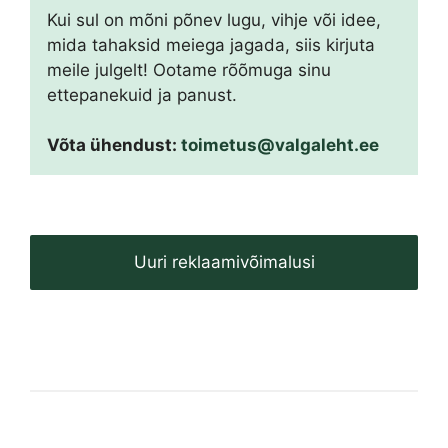
Kui sul on mõni põnev lugu, vihje või idee,
mida tahaksid meiega jagada, siis kirjuta
meile julgelt! Ootame rõõmuga sinu
ettepanekuid ja panust.
Võta ühendust:
toimetus@valgaleht.ee
Uuri reklaamivõimalusi