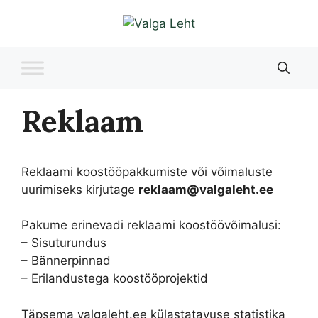
Liigu
sisu
juurde
Reklaam
Reklaami koostööpakkumiste või võimaluste
uurimiseks kirjutage
reklaam@valgaleht.ee
Pakume erinevadi reklaami koostöövõimalusi:
– Sisuturundus
– Bännerpinnad
– Erilandustega koostööprojektid
Täpsema valgaleht.ee külastatavuse statistika