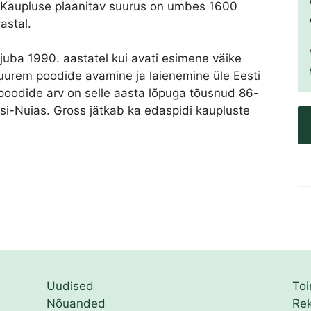
 Kaupluse plaanitav suurus on umbes 1600
astal.
uba 1990. aastatel kui avati esimene väike
uurem poodide avamine ja laienemine üle Eesti
poodide arv on selle aasta lõpuga tõusnud 86-
ksi-Nuias. Gross jätkab ka edaspidi kaupluste
Uudised
To
Nõuanded
Re