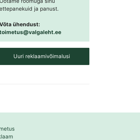
Ootame rõõmuga sinu
ettepanekuid ja panust.
Võta ühendust:
toimetus@valgaleht.ee
Uuri reklaamivõimalusi
imetus
klaam