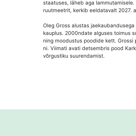
staatuses, läheb aga lammutamisele.
ruutmeetrit, kerkib eeldatavalt 2027. a
Oleg Gross alustas jaekaubandusega j
kauplus. 2000ndate alguses toimus s
ning moodustus poodide kett. Grossi 
ni. Viimati avati detsembris pood Kar
võrgustiku suurendamist.