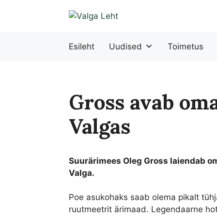
Liigu
sisu
juurde
Esileht
Uudised
Toimetus
Gross avab oma
Valgas
Suurärimees Oleg Gross laiendab om
Valga.
Poe asukohaks saab olema pikalt tühj
ruutmeetrit ärimaad. Legendaarne hote