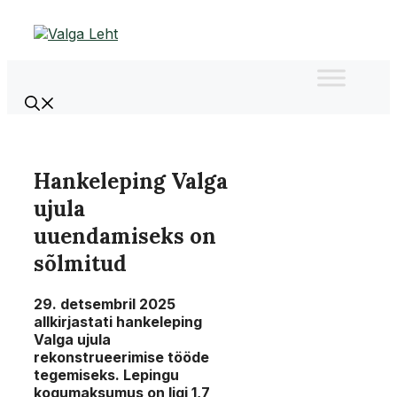
Liigu
sisu
juurde
Hankeleping Valga
ujula
uuendamiseks on
sõlmitud
29. detsembril 2025
allkirjastati hankeleping
Valga ujula
rekonstrueerimise tööde
tegemiseks. Lepingu
kogumaksumus on ligi 1,7