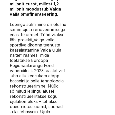
miljonit eurot, millest 1,2
miljonit moodustub Valga
valla omafinantseering.
Lepingu sõlmimine on oluline
samm ujula renoveerimisega
edasi liikumisel. Tööd viiakse
läbi projekti„Valga valla
spordivaldkonna teenuste
kaasajastamine Valga ujula
näitel” raames, mida
toetatakse Euroopa
Regionaalarengu Fondi
vahenditest. 2023. aastal viidi
juba ellu keerukam etapp –
basseini ja selle tehnoloogia
rekonstrueerimine. Nüüd
sõlmitud lepingu alusel
rekonstrueeritakse kogu
ujulakompleks – tehakse
uued riietusruumid, saunad
ja lastebassein. Ujula