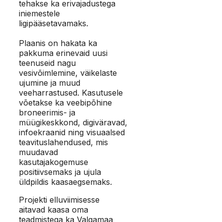
tehakse ka erivajadustega
iniemestele
ligipääsetavamaks.
Plaanis on hakata ka
pakkuma erinevaid uusi
teenuseid nagu
vesivõimlemine, väikelaste
ujumine ja muud
veeharrastused. Kasutusele
võetakse ka veebipõhine
broneerimis- ja
müügikeskkond, digiväravad,
infoekraanid ning visuaalsed
teavituslahendused, mis
muudavad
kasutajakogemuse
positiivsemaks ja ujula
üldpildis kaasaegsemaks.
Projekti elluviimisesse
aitavad kaasa oma
teadmistega ka Valgamaa