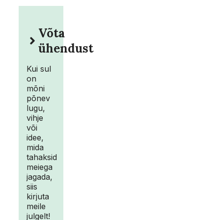
Võta
ühendust
Kui sul
on
mõni
põnev
lugu,
vihje
või
idee,
mida
tahaksid
meiega
jagada,
siis
kirjuta
meile
julgelt!