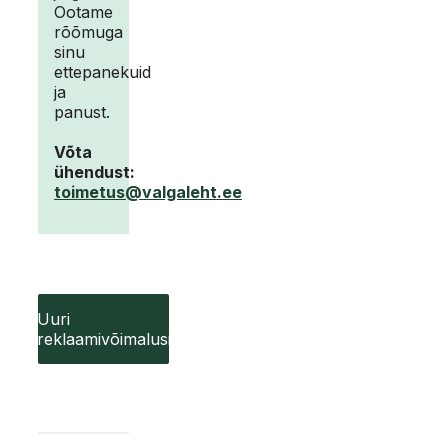
Ootame
rõõmuga
sinu
ettepanekuid
ja
panust.
Võta
ühendust:
toimetus@valgaleht.ee
Uuri
reklaamivõimalusi