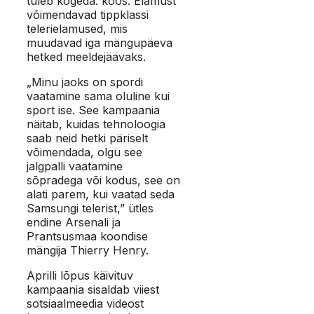
tuleb kogeda: koos. Elamust
võimendavad tippklassi
telerielamused, mis
muudavad iga mängupäeva
hetked meeldejäävaks.
„Minu jaoks on spordi
vaatamine sama oluline kui
sport ise. See kampaania
näitab, kuidas tehnoloogia
saab neid hetki päriselt
võimendada, olgu see
jalgpalli vaatamine
sõpradega või kodus, see on
alati parem, kui vaatad seda
Samsungi telerist,” ütles
endine Arsenali ja
Prantsusmaa koondise
mängija Thierry Henry.
Aprilli lõpus käivituv
kampaania sisaldab viiest
sotsiaalmeedia videost