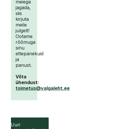
meiega
jagada,
siis
kirjuta
meile
julgelt!
Ootame
rõõmuga
sinu
ettepanekuid
ja
panust.
Võta
ühendust:
toimetus@valgaleht.ee
Uuri