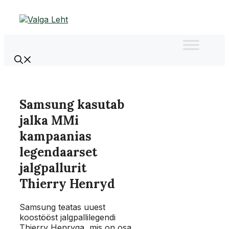
Liigu
sisu
juurde
Samsung kasutab
jalka MMi
kampaanias
legendaarset
jalgpallurit
Thierry Henryd
Samsung teatas uuest
koostööst jalgpallilegendi
Thierry Henryga, mis on osa