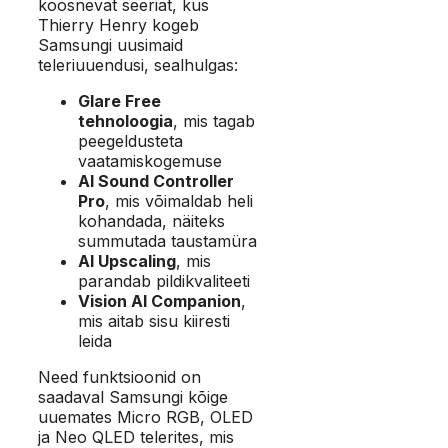
koosnevat seeriat, kus
Thierry Henry kogeb
Samsungi uusimaid
teleriuuendusi, sealhulgas:
Glare Free
tehnoloogia
, mis tagab
peegeldusteta
vaatamiskogemuse
AI Sound Controller
Pro
, mis võimaldab heli
kohandada, näiteks
summutada taustamüra
AI Upscaling
, mis
parandab pildikvaliteeti
Vision AI Companion
,
mis aitab sisu kiiresti
leida
Need funktsioonid on
saadaval Samsungi kõige
uuemates Micro RGB, OLED
ja Neo QLED telerites, mis