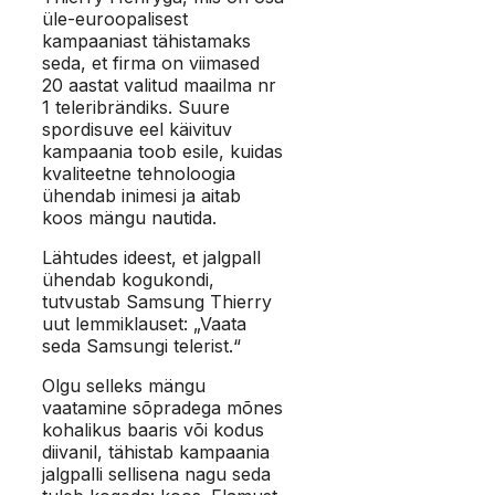
üle-euroopalisest
kampaaniast tähistamaks
seda, et firma on viimased
20 aastat valitud maailma nr
1 teleribrändiks. Suure
spordisuve eel käivituv
kampaania toob esile, kuidas
kvaliteetne tehnoloogia
ühendab inimesi ja aitab
koos mängu nautida.
Lähtudes ideest, et jalgpall
ühendab kogukondi,
tutvustab Samsung Thierry
uut lemmiklauset: „Vaata
seda Samsungi telerist.“
Olgu selleks mängu
vaatamine sõpradega mõnes
kohalikus baaris või kodus
diivanil, tähistab kampaania
jalgpalli sellisena nagu seda