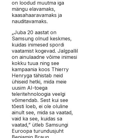
on loodud muutma iga
mängu elavamaks,
kaasahaaravamaks ja
nauditavamaks.
„Juba 20 aastat on
Samsung olnud keskmes,
kuidas inimesed spordi
vaatamist kogevad. Jalgpallil
on ainulaadne võime inimesi
kokku tuua ning see
kampaania koos Thierry
Henryga tähistab neid
ühiseid hetki, mida meie
uusim AI-toega
teleritehnoloogia veelgi
võimendab. Sest kui see
tõesti loeb, ei ole oluline
ainult see, mida sa vaatad,
vaid ka see, kuidas sa
vaatad,” ütleb Samsungi
Euroopa turundusjuht
Benjamin Braun.