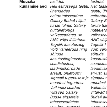
Muusika
testidel.
testidel.
kuulamise aeg
Heli esitusaega testiti,
Heli taas
ühendades
testiti, 
eeltootmisseadme
eeltootm
Galaxy Buds4 hiljuti
Galaxy Bu
turule tulnud Galaxy
turule tu
nutitelefoniga
nutitelef
vaikeseadetes, sh
vaikesea
ANC välja lülitatuna.
ANC välja
Tegelik kasutusaeg
Tegelik 
võib varieeruda ning
võib vari
sõltuda
sõltuda
kasutustingimustest,
kasutusti
seadistustest,
seadistus
laadimiskordade
laadimis
arvust, Bluetoothi
arvust, B
signaali tugevusest ja
signaali 
muudest teguritest.
muudest t
Vaikimisi seaded
Vaikimis
viitavad Galaxy
viitavad 
Buds4 algsetele
Buds4 al
tehaseseadetele
tehasese
seadme esmasel
seadme 