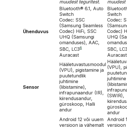
muudest teguritest.
muudest t
Bluetooth® 6.1, Auto
Bluetoot
Switch
Switch
Codec: SSC
Codec: 
(Samsung Seamless
(Samsun
Codec) HiFi, SSC
Codec) H
Ühenduvus
UHQ (Samsungi
UHQ (Sa
omanduses), AAC,
omandus
6
SBC, LC3
SBC, LC
Auracast
Auracast
Hääletuv
Hääletuvastusmoodul
(VPU), pi
(VPU), pigistamine ja
puutetun
puutetundlik
juhtimine
juhtimine
(libistami
Sensor
(libistamine),
infrapun
infrapunaandur (IR),
(SWIR),
kiirendusandur,
kiirendu
güroskoop, Halli
güroskoo
andur
andur
Android 12 või uuem
Android 
versioon ja vähemalt
versioon