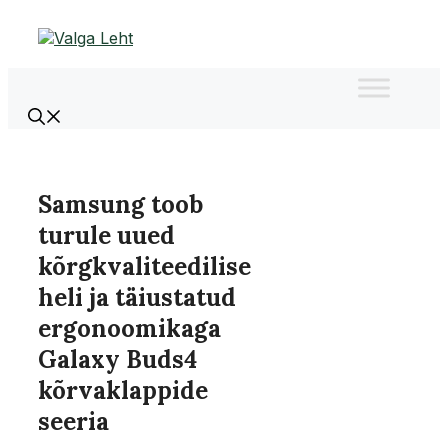
Liigu
sisu
juurde
Samsung toob
turule uued
kõrgkvaliteedilise
heli ja täiustatud
ergonoomikaga
Galaxy Buds4
kõrvaklappide
seeria