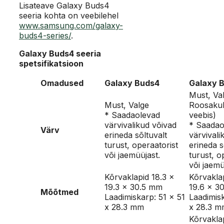
Lisateave Galaxy Buds4
seeria kohta on veebilehel
www.samsung.com/galaxy-
buds4-series/
.
Galaxy Buds4 seeria
spetsifikatsioon
Omadused
Galaxy Buds4
Galaxy 
Must, Va
Must, Valge
Roosakul
* Saadaolevad
veebis)
värvivalikud võivad
* Saadao
Värv
erineda sõltuvalt
värvivali
turust, operaatorist
erineda s
või jaemüüjast.
turust, o
või jaemü
Kõrvaklapid 18.3 x
Kõrvaklap
19.3 x 30.5 mm
19.6 x 3
Mõõtmed
Laadimiskarp: 51 x 51
Laadimisk
x 28.3 mm
x 28.3 
Kõrvaklap