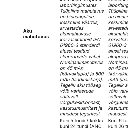
laboritingimustes.
laboritin
Tüüpiline mahutavus
Tüüpilin
on hinnanguline
on hinna
keskmine väärtus,
keskmine
arvestades
arvestad
Aku
akumahtuvuse
akumaht
mahutavus
kõrvalekaldeid IEC
kõrvalek
61960-3 standardi
61960-3 
alusel testitud
alusel tes
akuproovide vahel.
akuproov
Nominaalmahutavus
Nominaa
on 45 mAh
on 45 m
(kõrvaklapid) ja 500
(kõrvakla
mAh (laadimiskarp).
mAh (laa
Tegelik aku tööaeg
Tegelik 
võib varieeruda
võib var
sõltuvalt
sõltuvalt
võrgukeskkonnast,
võrgukes
kasutusmustritest ja
kasutusmu
muudest teguritest.
muudest t
Kuni 5 tundi / kokku
Kuni 6 tu
kuni 24 tundi (ANC
kuni 26 