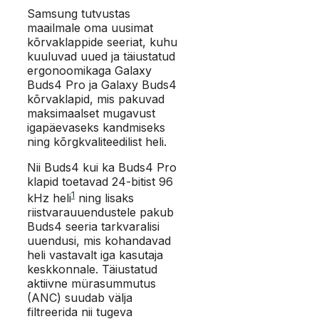
Samsung tutvustas
maailmale oma uusimat
kõrvaklappide seeriat, kuhu
kuuluvad uued ja täiustatud
ergonoomikaga Galaxy
Buds4 Pro ja Galaxy Buds4
kõrvaklapid, mis pakuvad
maksimaalset mugavust
igapäevaseks kandmiseks
ning kõrgkvaliteedilist heli.
Nii Buds4 kui ka Buds4 Pro
klapid toetavad 24-bitist 96
1
kHz heli
ning lisaks
riistvarauuendustele pakub
Buds4 seeria tarkvaralisi
uuendusi, mis kohandavad
heli vastavalt iga kasutaja
keskkonnale. Täiustatud
aktiivne mürasummutus
(ANC) suudab välja
filtreerida nii tugeva