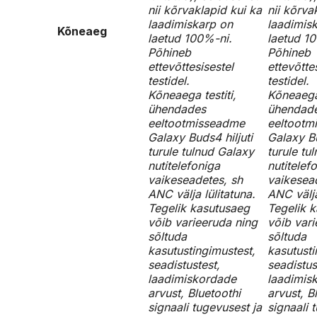
nii kõrvaklapid kui ka
nii kõrva
laadimiskarp on
laadimis
Kõneaeg
laetud 100%-ni.
laetud 1
Põhineb
Põhineb
ettevõttesisestel
ettevõtte
testidel.
testidel.
Kõneaega testiti,
Kõneaega 
ühendades
ühendad
eeltootmisseadme
eeltootm
Galaxy Buds4 hiljuti
Galaxy Bu
turule tulnud Galaxy
turule tu
nutitelefoniga
nutitelef
vaikeseadetes, sh
vaikesea
ANC välja lülitatuna.
ANC välja
Tegelik kasutusaeg
Tegelik 
võib varieeruda ning
võib vari
sõltuda
sõltuda
kasutustingimustest,
kasutusti
seadistustest,
seadistus
laadimiskordade
laadimis
arvust, Bluetoothi
arvust, B
signaali tugevusest ja
signaali 