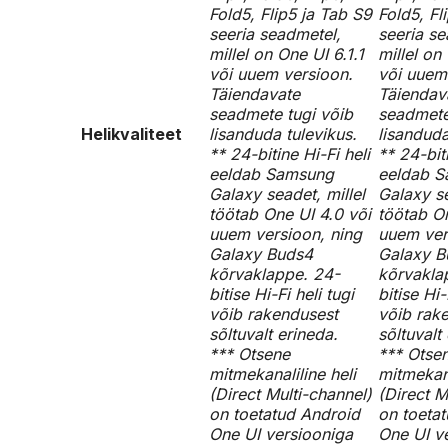
Fold5, Flip5 ja Tab S9
Fold5, Fl
seeria seadmetel,
seeria se
millel on One UI 6.1.1
millel on
või uuem versioon.
või uuem
Täiendavate
Täiendav
seadmete tugi võib
seadmete
Helikvaliteet
lisanduda tulevikus.
lisanduda
** 24-bitine Hi-Fi heli
** 24-biti
eeldab Samsung
eeldab 
Galaxy seadet, millel
Galaxy se
töötab One UI 4.0 või
töötab On
uuem versioon, ning
uuem ver
Galaxy Buds4
Galaxy B
kõrvaklappe. 24-
kõrvakla
bitise Hi-Fi heli tugi
bitise Hi-
võib rakendusest
võib rak
sõltuvalt erineda.
sõltuvalt
*** Otsene
*** Otse
mitmekanaliline heli
mitmekana
(Direct Multi-channel)
(Direct M
on toetatud Android
on toeta
One UI versiooniga
One UI v