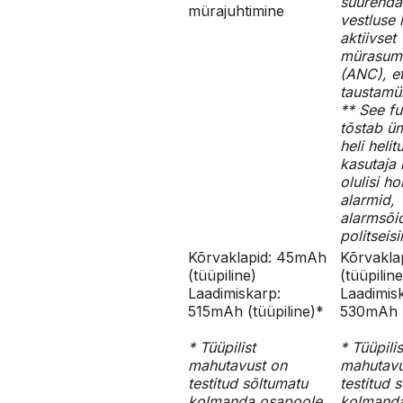
suurenda
mürajuhtimine
vestluse
aktiivset
mürasum
(ANC), e
taustamü
** See f
tõstab ü
heli helit
kasutaja 
olulisi ho
alarmid,
alarmsõi
politseisi
Kõrvaklapid: 45mAh
Kõrvakla
(tüüpiline)
(tüüpiline
Laadimiskarp:
Laadimis
515mAh (tüüpiline)*
530mAh (
* Tüüpilist
* Tüüpilis
mahutavust on
mahutavu
testitud sõltumatu
testitud 
kolmanda osapoole
kolmand