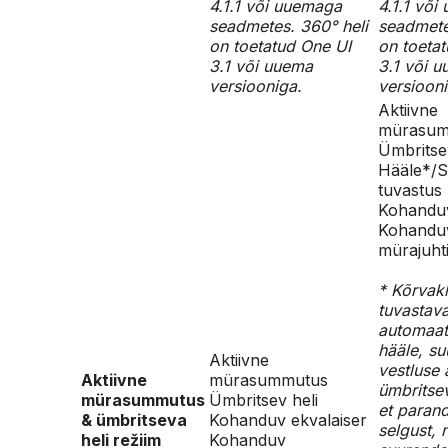
4.1.1 või uuemaga
4.1.1 võ
seadmetes. 360° heli
seadmete
on toetatud One UI
on toeta
3.1 või uuema
3.1 või 
versiooniga.
versiooni
Aktiivne
mürasum
Ümbritse
Hääle*/S
tuvastus
Kohanduv
Kohandu
mürajuht
* Kõrvak
tuvastav
automaats
hääle, s
Aktiivne
vestluse 
Aktiivne
mürasummutus
ümbritsev
mürasummutus
Ümbritsev heli
et paran
& ümbritseva
Kohanduv ekvalaiser
selgust, 
heli režiim
Kohanduv