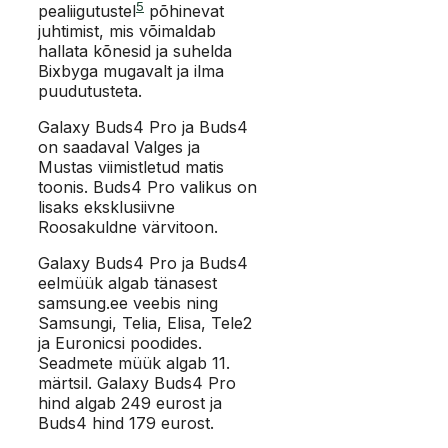
5
pealiigutustel
põhinevat
juhtimist, mis võimaldab
hallata kõnesid ja suhelda
Bixbyga mugavalt ja ilma
puudutusteta.
Galaxy Buds4 Pro ja Buds4
on saadaval Valges ja
Mustas viimistletud matis
toonis. Buds4 Pro valikus on
lisaks eksklusiivne
Roosakuldne värvitoon.
Galaxy Buds4 Pro ja Buds4
eelmüük algab tänasest
samsung.ee veebis ning
Samsungi, Telia, Elisa, Tele2
ja Euronicsi poodides.
Seadmete müük algab 11.
märtsil. Galaxy Buds4 Pro
hind algab 249 eurost ja
Buds4 hind 179 eurost.