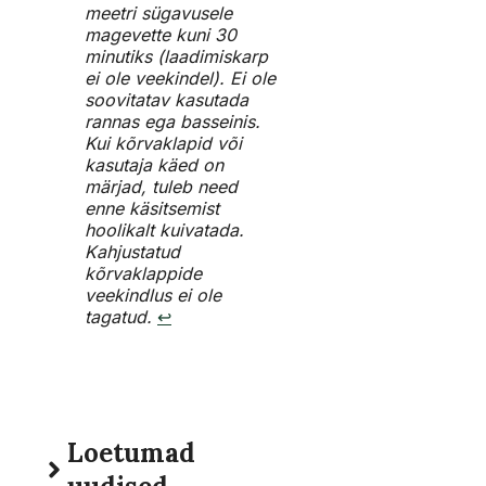
meetri sügavusele
magevette kuni 30
minutiks (laadimiskarp
ei ole veekindel). Ei ole
soovitatav kasutada
rannas ega basseinis.
Kui kõrvaklapid või
kasutaja käed on
märjad, tuleb need
enne käsitsemist
hoolikalt kuivatada.
Kahjustatud
kõrvaklappide
veekindlus ei ole
tagatud.
↩︎
Loetumad