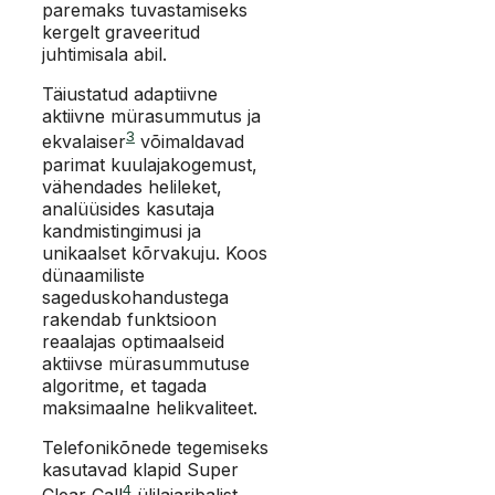
paremaks tuvastamiseks
kergelt graveeritud
juhtimisala abil.
Täiustatud adaptiivne
aktiivne mürasummutus ja
3
ekvalaiser
võimaldavad
parimat kuulajakogemust,
vähendades helileket,
analüüsides kasutaja
kandmistingimusi ja
unikaalset kõrvakuju. Koos
dünaamiliste
sageduskohandustega
rakendab funktsioon
reaalajas optimaalseid
aktiivse mürasummutuse
algoritme, et tagada
maksimaalne helikvaliteet.
Telefonikõnede tegemiseks
kasutavad klapid Super
4