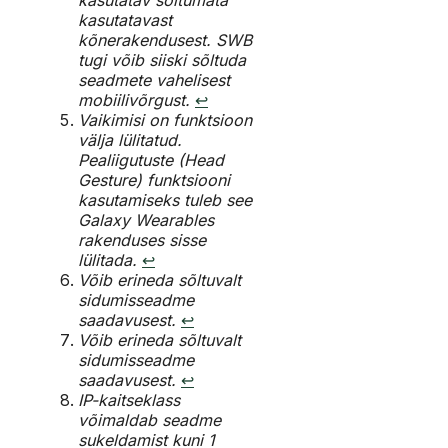
kasutatav sõltumata
kasutatavast
kõnerakendusest. SWB
tugi võib siiski sõltuda
seadmete vahelisest
mobiilivõrgust.
↩︎
Vaikimisi on funktsioon
välja lülitatud.
Pealiigutuste (Head
Gesture) funktsiooni
kasutamiseks tuleb see
Galaxy Wearables
rakenduses sisse
lülitada.
↩︎
Võib erineda sõltuvalt
sidumisseadme
saadavusest.
↩︎
Võib erineda sõltuvalt
sidumisseadme
saadavusest.
↩︎
IP-kaitseklass
võimaldab seadme
sukeldamist kuni 1