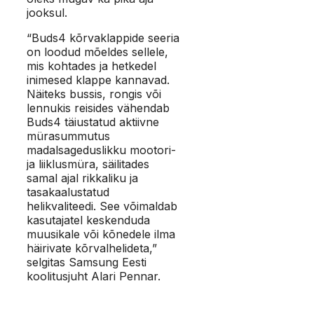
jooksul.
“Buds4 kõrvaklappide seeria
on loodud mõeldes sellele,
mis kohtades ja hetkedel
inimesed klappe kannavad.
Näiteks bussis, rongis või
lennukis reisides vähendab
Buds4 täiustatud aktiivne
mürasummutus
madalsageduslikku mootori-
ja liiklusmüra, säilitades
samal ajal rikkaliku ja
tasakaalustatud
helikvaliteedi. See võimaldab
kasutajatel keskenduda
muusikale või kõnedele ilma
häirivate kõrvalhelideta,”
selgitas Samsung Eesti
koolitusjuht Alari Pennar.