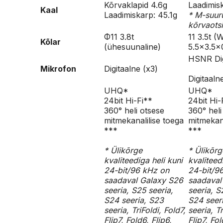
Kõrvaklapid 4.6g
Laadimis
Kaal
Laadimiskarp: 45.1g
* M-suur
kõrvaots
Φ11 3.8t
11 3.5t (
Kõlar
(ühesuunaline)​
5.5×3.5×
HSNR Dig
Mikrofon
Digitaalne (x3)
Digitaaln
UHQ*
UHQ*
24bit Hi-Fi**
24bit Hi-
360° heli otsese
360° heli
mitmekanalilise toega
mitmekana
***
***
* Ülikõrge
* Ülikõrg
kvaliteediga heli kuni
kvaliteed
24-bit/96 kHz on
24-bit/9
saadaval Galaxy S26
saadaval
seeria, S25 seeria,
seeria, S
S24 seeria, S23
S24 seer
seeria, TriFoldi, Fold7,
seeria, Tr
Flip7, Fold6, Flip6,
Flip7, Fol