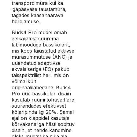
transpordimüra kui ka
igapäevase taustamüra,
tagades kaasahaarava
helielamuse.
Buds4 Pro mudel omab
eelkäijatest suurema
läbimõõduga bassikõlarit,
mis koos täiustatud aktiivse
mürasummutuse (ANC) ja
uuendatud adaptiivse
ekvalaiseriga (EQ) pakub
täisspektrilist heli, mis on
võimalikult
originaalilähedane. Buds4
Pro uue bassikõlari disain
kasutab ruumi tõhusalt ära,
suurendades efektiivset
kõlaripinda ligi 20%. Samal
ajal on klappidel kasutaja
kõrvakanaliga hästi sobituv
disain, et nende kandmine
oleks mugav ka pika aja