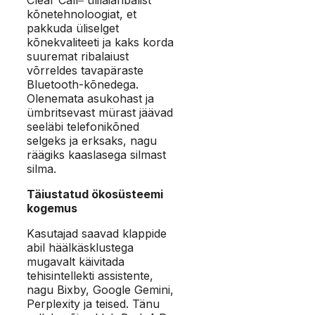
Clear Call
ülilaiaribalist
kõnetehnoloogiat, et
pakkuda üliselget
kõnekvaliteeti ja kaks korda
suuremat ribalaiust
võrreldes tavapäraste
Bluetooth-kõnedega.
Olenemata asukohast ja
ümbritsevast mürast jäävad
seeläbi telefonikõned
selgeks ja erksaks, nagu
räägiks kaaslasega silmast
silma.
Täiustatud ökosüsteemi
kogemus
Kasutajad saavad klappide
abil häälkäsklustega
mugavalt käivitada
tehisintellekti assistente,
nagu Bixby, Google Gemini,
Perplexity ja teised. Tänu