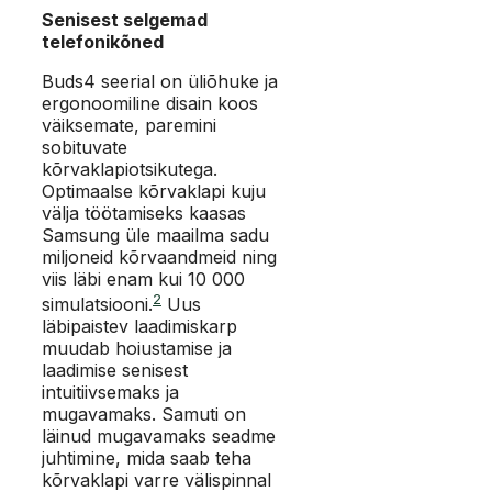
Senisest selgemad
telefonikõned
Buds4 seerial on üliõhuke ja
ergonoomiline disain koos
väiksemate, paremini
sobituvate
kõrvaklapiotsikutega.
Optimaalse kõrvaklapi kuju
välja töötamiseks kaasas
Samsung üle maailma sadu
miljoneid kõrvaandmeid ning
viis läbi enam kui 10 000
2
simulatsiooni.
Uus
läbipaistev laadimiskarp
muudab hoiustamise ja
laadimise senisest
intuitiivsemaks ja
mugavamaks. Samuti on
läinud mugavamaks seadme
juhtimine, mida saab teha
kõrvaklapi varre välispinnal