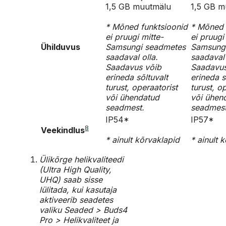
1,5 GB muutmälu
1,5 GB m
* Mõned funktsioonid
* Mõned 
ei pruugi mitte-
ei pruugi
Ühilduvus
Samsungi seadmetes
Samsung
saadaval olla.
saadaval 
Saadavus võib
Saadavus
erineda sõltuvalt
erineda s
turust, operaatorist
turust, o
või ühendatud
või ühen
seadmest.
seadmest
IP54*
IP57*
8
Veekindlus
* ainult kõrvaklapid
* ainult 
Ülikõrge helikvaliteedi
(Ultra High Quality,
UHQ) saab sisse
lülitada, kui kasutaja
aktiveerib seadetes
valiku Seaded > Buds4
Pro > Helikvaliteet ja