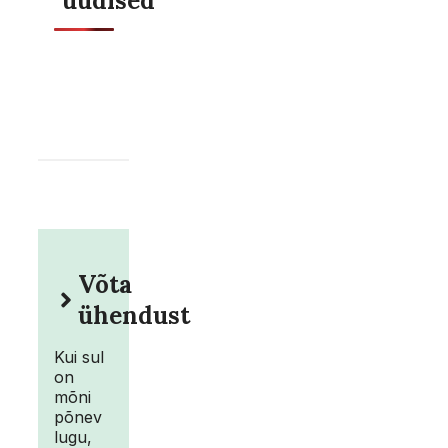
uudised
Võta
ühendust
Kui sul
on
mõni
põnev
lugu,