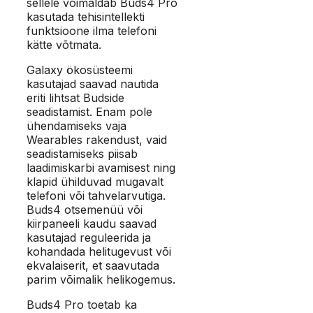
sellele võimaldab Buds4 Pro
kasutada tehisintellekti
funktsioone ilma telefoni
kätte võtmata.
Galaxy ökosüsteemi
kasutajad saavad nautida
eriti lihtsat Budside
seadistamist. Enam pole
ühendamiseks vaja
Wearables rakendust, vaid
seadistamiseks piisab
laadimiskarbi avamisest ning
klapid ühilduvad mugavalt
telefoni või tahvelarvutiga.
Buds4 otsemenüü või
kiirpaneeli kaudu saavad
kasutajad reguleerida ja
kohandada helitugevust või
ekvalaiserit, et saavutada
parim võimalik helikogemus.
Buds4 Pro toetab ka