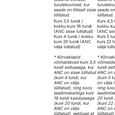
turuletoomisel, kui
turuletoo
seade on lihtsalt sisse
seade on 
lülitatud.
lülitatud.
Kuni 3,5 tundi /
Kuni 4,5 
kokku kuni 18 tundi
kokku ku
(ANC sisse lülitatud)
(ANC siss
Kuni 4 tundi / kokku
Kuni 5 tu
kuni 20 tundi (ANC
kuni 22 
välja lülitatud)
välja lüli
* Kõrvaklapid
* Kõrvak
võimaldavad kuni 3,5
võimalda
tundi esitusaega, kui
tundi esi
ANC on sisse lülitatud
ANC on si
(kuni 4 tundi, kui
(kuni 5 t
ANC on välja
on välja l
lülitatud), ning koos
ning koo
laadimiskarbiga kuni
laadimisk
18 tundi kasutusaega
20 tundi
(kuni 20 tundi, kui
(kuni 22 
ANC on välja
ANC on v
lülitatud), eeldusel et
lülitatud)