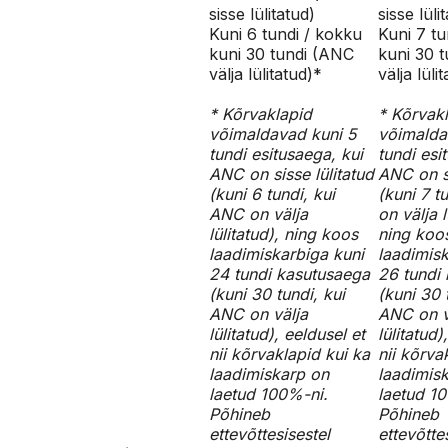
sisse lülitatud)
sisse lüli
Kuni 6 tundi / kokku
Kuni 7 tu
kuni 30 tundi (ANC
kuni 30 
välja lülitatud)*
välja lüli
* Kõrvaklapid
* Kõrvak
võimaldavad kuni 5
võimalda
tundi esitusaega, kui
tundi esi
ANC on sisse lülitatud
ANC on si
(kuni 6 tundi, kui
(kuni 7 t
ANC on välja
on välja l
lülitatud), ning koos
ning koo
laadimiskarbiga kuni
laadimisk
24 tundi kasutusaega
26 tundi
(kuni 30 tundi, kui
(kuni 30 
ANC on välja
ANC on v
lülitatud), eeldusel et
lülitatud)
nii kõrvaklapid kui ka
nii kõrva
laadimiskarp on
laadimis
laetud 100%-ni.
laetud 1
Põhineb
Põhineb
ettevõttesisestel
ettevõtte