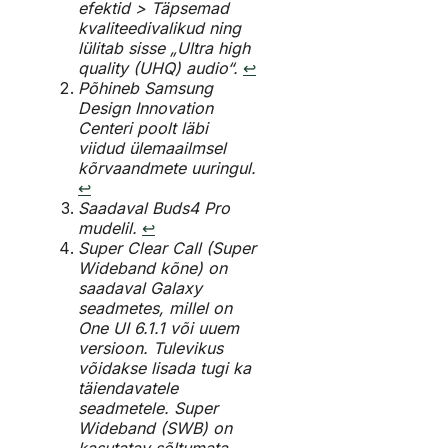
efektid > Täpsemad
kvaliteedivalikud ning
lülitab sisse „Ultra high
quality (UHQ) audio“.
↩︎
Põhineb Samsung
Design Innovation
Centeri poolt läbi
viidud ülemaailmsel
kõrvaandmete uuringul.
↩︎
Saadaval Buds4 Pro
mudelil.
↩︎
Super Clear Call (Super
Wideband kõne) on
saadaval Galaxy
seadmetes, millel on
One UI 6.1.1 või uuem
versioon. Tulevikus
võidakse lisada tugi ka
täiendavatele
seadmetele. Super
Wideband (SWB) on