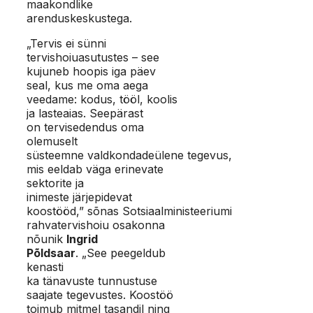
maakondlike
arenduskeskustega.
„Tervis ei sünni
tervishoiuasutustes – see
kujuneb hoopis iga päev
seal, kus me oma aega
veedame: kodus, tööl, koolis
ja lasteaias. Seepärast
on tervisedendus oma
olemuselt
süsteemne valdkondadeülene tegevus,
mis eeldab väga erinevate
sektorite ja
inimeste järjepidevat
koostööd,” sõnas Sotsiaalministeeriumi
rahvatervishoiu osakonna
nõunik
Ingrid
Põldsaar
. „See peegeldub
kenasti
ka tänavuste tunnustuse
saajate tegevustes. Koostöö
toimub mitmel tasandil ning