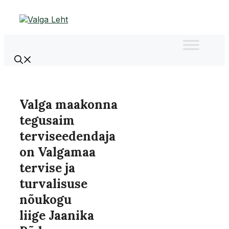
Liigu
sisu
juurde
Valga maakonna
tegusaim
terviseedendaja
on Valgamaa
tervise ja
turvalisuse
nõukogu
liige Jaanika