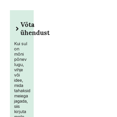
Võta
ühendust
Kui sul
on
mõni
põnev
lugu,
vihje
või
idee,
mida
tahaksid
meiega
jagada,
siis
kirjuta
meile