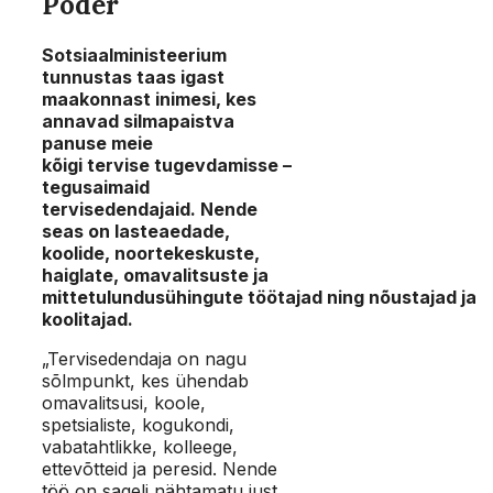
Põder
Sotsiaalministeerium
tunnustas taas igast
maakonnast inimesi, kes
annavad silmapaistva
panuse meie
kõigi tervise tugevdamisse –
tegusaimaid
tervisedendajaid. Nende
seas on lasteaedade,
koolide, noortekeskuste,
haiglate, omavalitsuste ja
mittetulundusühingute töötajad ning nõustajad ja
koolitajad.
„Tervisedendaja on nagu
sõlmpunkt, kes ühendab
omavalitsusi, koole,
spetsialiste, kogukondi,
vabatahtlikke, kolleege,
ettevõtteid ja peresid. Nende
töö on sageli nähtamatu just