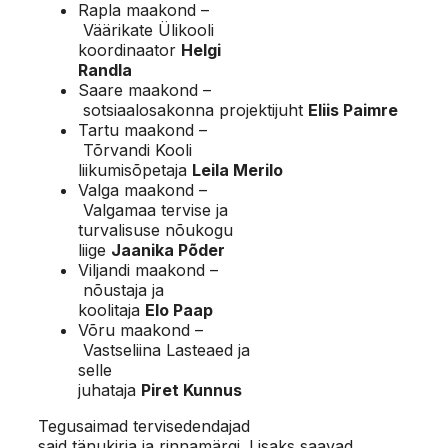
Rapla maakond –
Väärikate Ülikooli
koordinaator
Helgi
Randla
Saare maakond –
sotsiaalosakonna projektijuht
Eliis Paimre
Tartu maakond –
Tõrvandi Kooli
liikumisõpetaja
Leila Merilo
Valga maakond –
Valgamaa tervise ja
turvalisuse nõukogu
liige
Jaanika Põder
Viljandi maakond –
nõustaja ja
koolitaja
Elo Paap
Võru maakond –
Vastseliina Lasteaed ja
selle
juhataja
Piret Kunnus
Tegusaimad tervisedendajad
said tänukirja ja rinnamärgi. Lisaks saavad