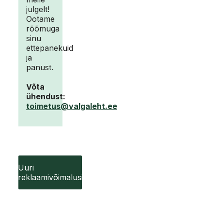
julgelt!
Ootame
rõõmuga
sinu
ettepanekuid
ja
panust.
Võta
ühendust:
toimetus@valgaleht.ee
Uuri
reklaamivõimalusi