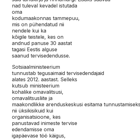
nad tuleval kevadel istutada
oma
kodumaakonnas tammepuu,
mis on pühendatud nii
nendele kui ka
kõigile teistele, kes on
andnud panuse 30 aastat
tagasi Eestis alguse
saanud tervisedendusse.
Sotsiaalministeerium
tunnustab tegusaimaid tervisedendajaid
alates 2012. aastast. Selleks
kutsub ministeerium
kohalike omavalitsusi,
omavalitsusliite ja
maakondlikke arenduskeskusi esitama tunnustamisek
nii üksikisikuid kui
organisatsioone, kes
panustavad inimeste tervise
edendamisse oma
igapäevase töö käigus,