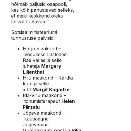
hõlmab paljusid osapooli,
kes kõik panustavad selleks,
et meie keskkond oleks
tervist toetavam.”
Sotsiaalministeeriumi
tunnustuse pälvisid:
Harju maakond –
Võsukese Lasteaed
Rae vallas ja selle
juhataja
Margery
Lilienthal
Hiiu maakond – Kärdla
kool ja selle
juht
Margit Kagadze
Ida-Viru maakond –
toitumisterapeut
Helen
Piirsalu
Jõgeva maakond –
kauaaegne
Jõgevamaa
Gümnaasiumi õpetaja
Silja