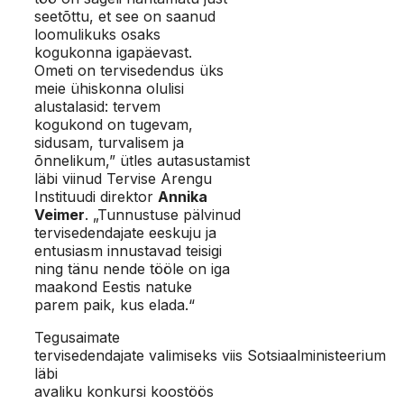
seetõttu, et see on saanud
loomulikuks osaks
kogukonna igapäevast.
Ometi on tervisedendus üks
meie ühiskonna olulisi
alustalasid: tervem
kogukond on tugevam,
sidusam, turvalisem ja
õnnelikum,” ütles autasustamist
läbi viinud Tervise Arengu
Instituudi direktor
Annika
Veimer
. „Tunnustuse pälvinud
tervisedendajate eeskuju ja
entusiasm innustavad teisigi
ning tänu nende tööle on iga
maakond Eestis natuke
parem paik, kus elada.“
Tegusaimate
tervisedendajate valimiseks viis Sotsiaalministeerium
läbi
avaliku konkursi koostöös