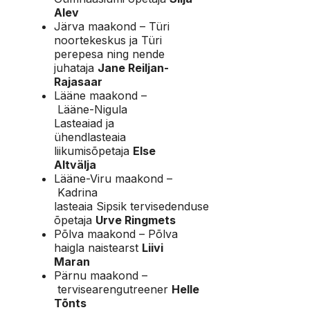
Alev
Järva maakond – Türi
noortekeskus ja Türi
perepesa ning nende
juhataja
Jane Reiljan-
Rajasaar
Lääne maakond –
Lääne-Nigula
Lasteaiad ja
ühendlasteaia
liikumisõpetaja
Else
Altvälja
Lääne-Viru maakond –
Kadrina
lasteaia Sipsik tervisedenduse
õpetaja
Urve Ringmets
Põlva maakond – Põlva
haigla naistearst
Liivi
Maran
Pärnu maakond –
tervisearengutreener
Helle
Tõnts