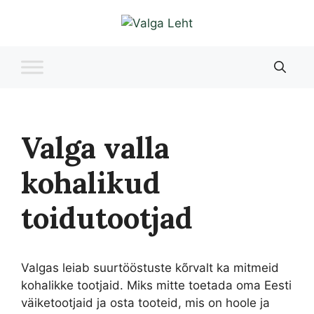
Liigu
sisu
juurde
Valga valla
kohalikud
toidutootjad
Valgas leiab suurtööstuste kõrvalt ka mitmeid
kohalikke tootjaid. Miks mitte toetada oma Eesti
väiketootjaid ja osta tooteid, mis on hoole ja