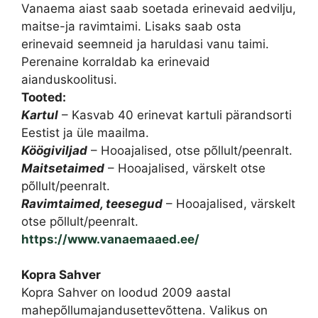
Vanaema aiast saab soetada erinevaid aedvilju,
maitse-ja ravimtaimi. Lisaks saab osta
erinevaid seemneid ja haruldasi vanu taimi.
Perenaine korraldab ka erinevaid
aianduskoolitusi.
Tooted:
Kartul
– Kasvab 40 erinevat kartuli pärandsorti
Eestist ja üle maailma.
Köögiviljad
– Hooajalised, otse põllult/peenralt.
Maitsetaimed
– Hooajalised, värskelt otse
põllult/peenralt.
Ravimtaimed, teesegud
– Hooajalised, värskelt
otse põllult/peenralt.
https://www.vanaemaaed.ee/
Kopra Sahver
Kopra Sahver on loodud 2009 aastal
mahepõllumajandusettevõttena. Valikus on