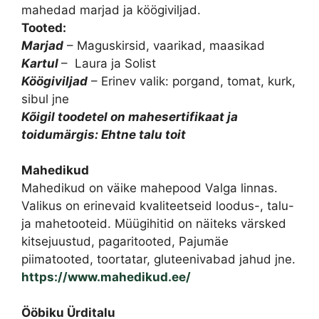
mahedad marjad ja köögiviljad.
Tooted:
Marjad
– Maguskirsid, vaarikad, maasikad
Kartul
– Laura ja Solist
Köögiviljad
– Erinev valik: porgand, tomat, kurk,
sibul jne
Kõigil toodetel on mahesertifikaat ja
toidumärgis: Ehtne talu toit
Mahedikud
Mahedikud on väike mahepood Valga linnas.
Valikus on erinevaid kvaliteetseid loodus-, talu-
ja mahetooteid. Müügihitid on näiteks värsked
kitsejuustud, pagaritooted, Pajumäe
piimatooted, toortatar, gluteenivabad jahud jne.
https://www.mahedikud.ee/
Ööbiku Ürditalu