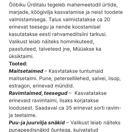
Ööbiku Ürditalu tegeleb mahemeetodil ürtide,
marjade, köögivilja kasvatamise ja neist toodete
valmistamisega. Talus valmistatakse ca 20
erinevat teesegu ja nende koostamisel
kasutatakse eesti rahvameditsiini tarkusi.
Valikust leiab näiteks hommikuteed,
paastuteed, talveteed jne, Müüakse ka
üksiktaimi.
Tooted:
Maitsetaimed
– Kasvtatakse tuntumaid
maitsetaimi. Pune, petersellilehed, salvei, iisop,
estragon, erinevad mündid.
Ravimtaimed, teesegud
– Kasvatatakse
erinevaid ravimtaimi, lisaks korjatakse
loodusest. Saadaval ca 35 erinevat sorti ravim-
ja teetaime.
Puu-ja juurvilja snäkid
– Valikust leiab näiteks
punapeedisnäkid õuntega, kuivatatud