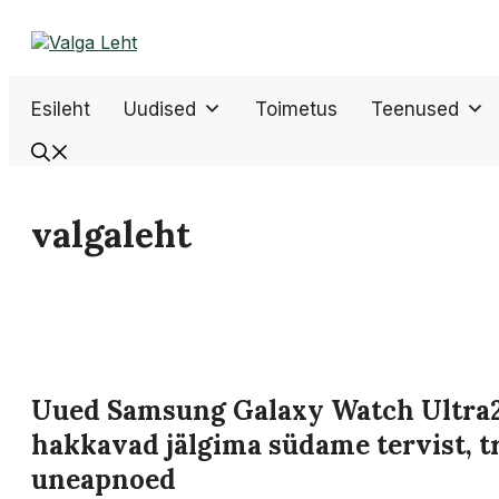
Liigu
sisu
juurde
Esileht
Uudised
Toimetus
Teenused
valgaleht
Uued Samsung Galaxy Watch Ultra2
hakkavad jälgima südame tervist, 
uneapnoed