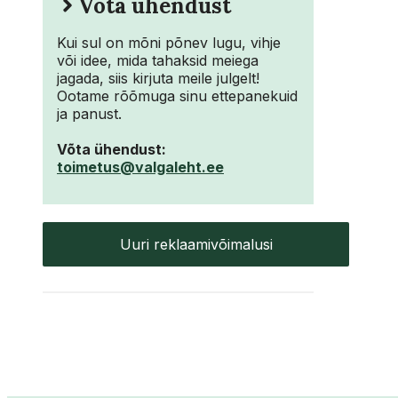
Võta ühendust
Kui sul on mõni põnev lugu, vihje
või idee, mida tahaksid meiega
jagada, siis kirjuta meile julgelt!
Ootame rõõmuga sinu ettepanekuid
ja panust.
Võta ühendust:
toimetus@valgaleht.ee
Uuri reklaamivõimalusi