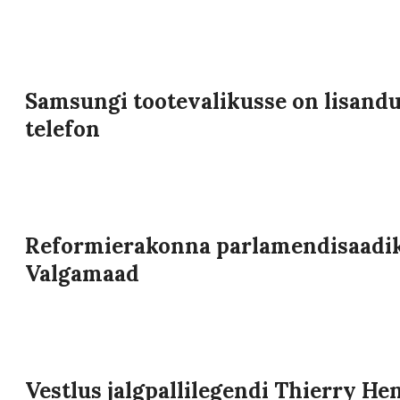
Samsungi tootevalikusse on lisandu
telefon
Reformierakonna parlamendisaadi
Valgamaad
Vestlus jalgpallilegendi Thierry H