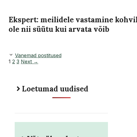
Ekspert: meilidele vastamine kohvik
ole nii süütu kui arvata võib
Vanemad postitused
Page
Page
Page
1
2
3
Next
→
Loetumad uudised