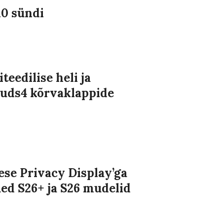
10 sündi
eedilise heli ja
Buds4 kõrvaklappide
se Privacy Display’ga
ued S26+ ja S26 mudelid