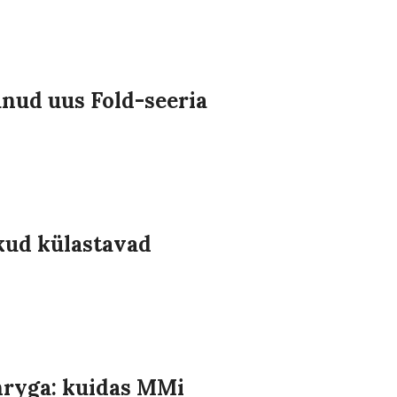
nud uus Fold-seeria
kud külastavad
enryga: kuidas MMi