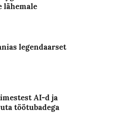
e lähemale
nias legendaarset
imestest AI-d ja
uta töötubadega