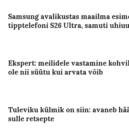
Samsung avalikustas maailma esime
tipptelefoni S26 Ultra, samuti uhiu
Ekspert: meilidele vastamine kohvik
ole nii süütu kui arvata võib
Tuleviku külmik on siin: avaneb hää
sulle retsepte