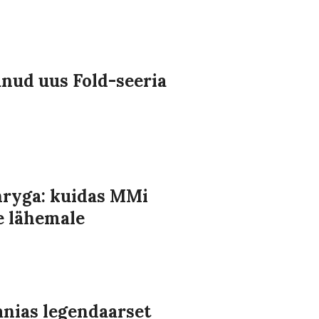
nud uus Fold-seeria
enryga: kuidas MMi
e lähemale
nias legendaarset