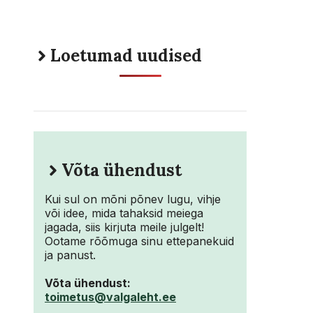
Loetumad uudised
Võta ühendust
Kui sul on mõni põnev lugu, vihje
või idee, mida tahaksid meiega
jagada, siis kirjuta meile julgelt!
Ootame rõõmuga sinu ettepanekuid
ja panust.
Võta ühendust:
toimetus@valgaleht.ee