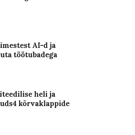
imestest AI-d ja
uta töötubadega
eedilise heli ja
Buds4 kõrvaklappide