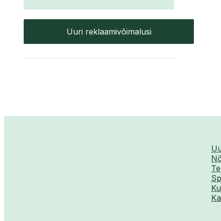
Uuri reklaamivõimalusi
Uu
Nõ
Te
Sp
Ku
Ka