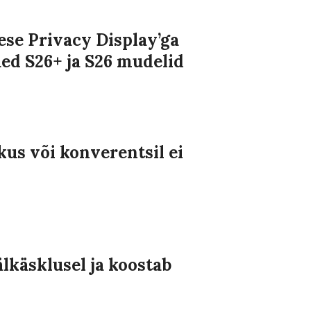
se Privacy Display’ga
ued S26+ ja S26 mudelid
us või konverentsil ei
lkäsklusel ja koostab