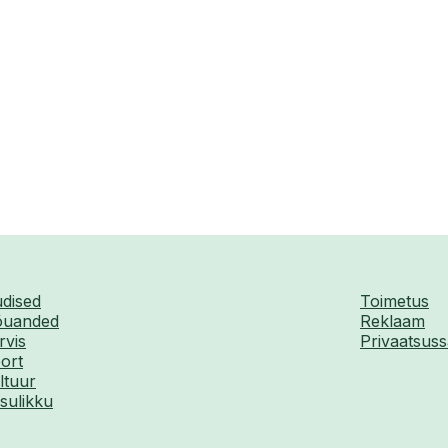
dised
Toimetus
uanded
Reklaam
rvis
Privaatsuss
ort
ltuur
sulikku