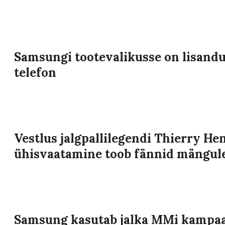
Samsungi tootevalikusse on lisandu
telefon
Vestlus jalgpallilegendi Thierry H
ühisvaatamine toob fännid mängul
Samsung kasutab jalka MMi kampaa