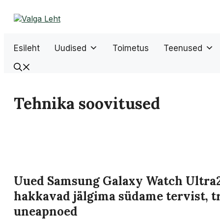
Liigu
sisu
juurde
Esileht
Uudised
Toimetus
Teenused
Tehnika soovitused
Uued Samsung Galaxy Watch Ultra2
hakkavad jälgima südame tervist, 
uneapnoed